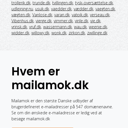
trollerik.dk
,
trunde.dk
,
tvillingen.dk
,
tysk-oversættelse.dk
,
udlejning.nu
,
usuk.dk
,
vaedder.dk
,
vædder.dk
,
vaegten.dk
,
vægten.dk
,
Vanlose.dk
,
varan.dk
,
vatpik.dk
,
verseau.dk
,
Vibenhus.dk
,
vierge.dk
,
vimmer.dk
,
virile.dk
,
vje.dk
,
vrinsk.dk
,
vruf.dk
,
wassermann.dk
,
wau.dk
,
weenie.dk
,
widder.dk
,
willowy.dk
,
wonk.dk
,
zirkon.dk
,
zwillinge.dk
Hvem er
mailamok.dk
Mailamok er den største Danske udbyder af
brugerdefineret e-mailadresser på 547 domænenavne.
Se om din ønskede e-mailadresse er ledig ved at
besøge mailamok.dk