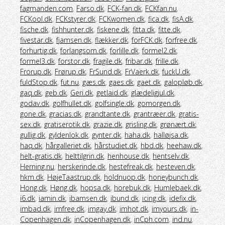
fagmanden.com
,
Farso.dk
,
FCK-fan.dk
,
FCKfan.nu
,
FCKool.dk
,
FCKstyrer.dk
,
FCKwomen.dk
,
fica.dk
,
fisA.dk
,
fische.dk
,
fishhunter.dk
,
fiskene.dk
,
fitta.dk
,
fitte.dk
,
fivestar.dk
,
fjamsen.dk
,
flækker.dk
,
forFCK.dk
,
forfree.dk
,
forhurtig.dk
,
forlangsom.dk
,
forlille.dk
,
formel2.dk
,
formel3.dk
,
forstor.dk
,
fragile.dk
,
fribar.dk
,
frille.dk
,
Frorup.dk
,
Frørup.dk
,
FrSund.dk
,
FrVaerk.dk
,
fuckU.dk
,
fuldStop.dk
,
fut.nu
,
gæs.dk
,
gaes.dk
,
gaet.dk
,
galopløb.dk
,
gaq.dk
,
geb.dk
,
Geri.dk
,
getlaid.dk
,
glædeligjul.dk
,
godav.dk
,
golfhullet.dk
,
golfsingle.dk
,
gomorgen.dk
,
gone.dk
,
gracias.dk
,
grandtante.dk
,
grantræer.dk
,
gratis-
sex.dk
,
gratiserotik.dk
,
grazie.dk
,
grisling.dk
,
grønært.dk
,
gullig.dk
,
gyldenlok.dk
,
gynter.dk
,
haha.dk
,
halløjsa.dk
,
haq.dk
,
hårgalleriet.dk
,
hårstudiet.dk
,
hbd.dk
,
heehaw.dk
,
helt-gratis.dk
,
helttilgrin.dk
,
henhouse.dk
,
hentselv.dk
,
Herning.nu
,
herskerinde.dk
,
hestefreak.dk
,
hesteven.dk
,
hkm.dk
,
HøjeTaastrup.dk
,
holdnuop.dk
,
honeybunch.dk
,
Hong.dk
,
Høng.dk
,
hopsa.dk
,
horebuk.dk
,
Humlebaek.dk
,
i6.dk
,
iamin.dk
,
ibamsen.dk
,
ibund.dk
,
icing.dk
,
idefix.dk
,
imbad.dk
,
imfree.dk
,
imgay.dk
,
imhot.dk
,
imyours.dk
,
in-
Copenhagen.dk
,
inCopenhagen.dk
,
inCph.com
,
ind.nu
,