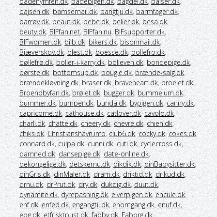
badenymfen.dk
,
badepigen.dk
,
bagdel.dk
,
baiser.dk
,
bajsen.dk
,
bamsemail.dk
,
bangtju.dk
,
barmfager.dk
,
barrøv.dk
,
beaut.dk
,
bebe.dk
,
belier.dk
,
besa.dk
,
beuty.dk
,
BIFfan.net
,
BIFfan.nu
,
BIFsupporter.dk
,
BIFwomen.dk
,
biib.dk
,
bikers.dk
,
bisonmail.dk
,
Bjæverskov.dk
,
blest.dk
,
boesse.dk
,
bollefro.dk
,
bøllefrø.dk
,
boller-i-karry.dk
,
bolleven.dk
,
bondepige.dk
,
børste.dk
,
bottomsup.dk
,
bougie.dk
,
brænde-salg.dk
,
brændekløvning.dk
,
braser.dk
,
braveheart.dk
,
broelet.dk
,
Broendbyfan.dk
,
brølet.dk
,
bugger.dk
,
bummelum.dk
,
bummer.dk
,
bumper.dk
,
bunda.dk
,
bypigen.dk
,
canny.dk
,
capricorne.dk
,
cathouse.dk
,
catlover.dk
,
cavolo.dk
,
charli.dk
,
chatte.dk
,
cheery.dk
,
chevre.dk
,
chien.dk
,
chiks.dk
,
Christianshavn.info
,
club6.dk
,
cocky.dk
,
cokes.dk
,
connard.dk
,
culpa.dk
,
cunni.dk
,
cuti.dk
,
cyclecross.dk
,
damned.dk
,
dansepige.dk
,
date-online.dk
,
dekongelige.dk
,
detskernu.dk
,
dikdik.dk
,
dinBabysitter.dk
,
dinGris.dk
,
dinMaler.dk
,
dram.dk
,
driktid.dk
,
drikud.dk
,
drnu.dk
,
drPrut.dk
,
dry.dk
,
dukdig.dk
,
duut.dk
,
dynamite.dk
,
dyrepasning.dk
,
elverpigen.dk
,
encule.dk
,
enf.dk
,
enfed.dk
,
engangtil.dk
,
enomgang.dk
,
enuf.dk
,
eog.dk
,
etfrisktpust.dk
,
fabby.dk
,
Faborg.dk
,