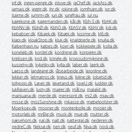
inf.dk
,
ingen-penge.dk
,
inlove.dk
,
jaChef.dk
,
jackAss.dk
,
jamais.dk
,
jeggir.dk
,
jhr.dk
,
joking.dk
,
jomfruen.dk
,
jor.dk
,
jtaime.dk
,
jummy.dk
,
jun.dk
,
jungfrau.dk
,
jur.nu
,
kagekone.dk
,
kagemanden.dk
,
kål.dk
,
Kbh-S.dk
,
KbhK.dk
,
KbhNV.dk
,
KbhØ.dk
,
KbhO.dk
,
KbhSV.dk
,
KbhV.dk
,
kdi.dk
,
kebabser.dk
,
Kibaek.dk
,
Kibæk.dk
,
kissme.dk
,
kl6.dk
,
klapi.dk
,
kloakStop.dk
,
kluk.dk
,
knaldperle.dk
,
knulla.dk
,
København.nu
,
købes.dk
,
koer.dk
,
kokkepige.dk
,
kolla.dk
,
koneløb.dk
,
kordel.dk
,
kordreng.dk
,
korpigen.dk
,
krebsen.dk
,
krid.dk
,
kringle.dk
,
kropsudsmykning.dk
,
kussetyv.dk
,
kykeliky.dk
,
kylla.dk
,
laber.dk
,
laerk.dk
,
Laeso.dk
,
landgang.dk
,
låsearbejde.dk
,
lejonline.dk
,
lekker.dk
,
letmatros.dk
,
lingus.dk
,
livline.dk
,
lobetid.dk
,
lollypop.dk
,
Løver.dk
,
løvetand.dk
,
loveU.dk
,
ludder.dk
,
lukRøven.dk
,
lusty.dk
,
mager.dk
,
mål.nu
,
malakit.dk
,
marijuana.dk
,
merde.dk
,
meresprit.dk
,
mi2.dk
,
miav.dk
,
misse.dk
,
missSunshine.dk
,
mkasse.dk
,
møbelpolster.dk
,
Moerkoev.dk
,
mooner.dk
,
morgenbolle.dk
,
mosler.dk
,
motorløb.dk
,
mrBig.dk
,
muck.dk
,
mug.dk
,
mutter.dk
,
næsehorn.dk
,
nal.dk
,
nalt.dk
,
nattergal.dk
,
nederen.dk
,
nedreC.dk
,
Neksø.dk
,
nen.dk
,
neuf.dk
,
Niva.dk
,
nock.dk
,