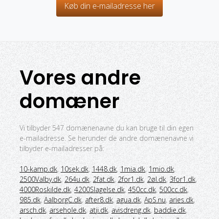
Køb din e-mailadresse her
Vores andre
domæner
Vi tilbyder 547 domænenavne du kan bruge til din egen
e-mailadresse. Se herunder de andre domænenavne vi
tilbyder e-mailadresser på:
10-kamp.dk
,
10sek.dk
,
1448.dk
,
1mia.dk
,
1mio.dk
,
2500Valby.dk
,
264u.dk
,
2fat.dk
,
2for1.dk
,
2øl.dk
,
3for1.dk
,
4000Roskilde.dk
,
4200Slagelse.dk
,
450cc.dk
,
500cc.dk
,
985.dk
,
AalborgC.dk
,
after8.dk
,
agua.dk
,
ApS.nu
,
aries.dk
,
arsch.dk
,
arsehole.dk
,
atji.dk
,
avisdreng.dk
,
baddie.dk
,