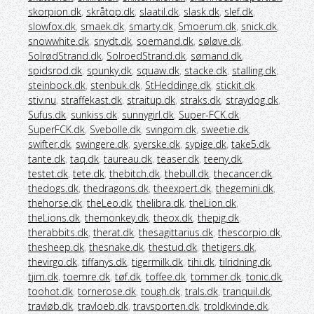
skorpion.dk
,
skråtop.dk
,
slaatil.dk
,
slask.dk
,
slef.dk
,
slowfox.dk
,
smaek.dk
,
smarty.dk
,
Smoerum.dk
,
snick.dk
,
snowwhite.dk
,
snydt.dk
,
soemand.dk
,
søløve.dk
,
SolrødStrand.dk
,
SolroedStrand.dk
,
sømand.dk
,
spidsrod.dk
,
spunky.dk
,
squaw.dk
,
stacke.dk
,
stalling.dk
,
steinbock.dk
,
stenbuk.dk
,
StHeddinge.dk
,
stickit.dk
,
stiv.nu
,
straffekast.dk
,
straitup.dk
,
straks.dk
,
straydog.dk
,
Sufus.dk
,
sunkiss.dk
,
sunnygirl.dk
,
Super-FCK.dk
,
SuperFCK.dk
,
Svebolle.dk
,
svingom.dk
,
sweetie.dk
,
swifter.dk
,
swingere.dk
,
syerske.dk
,
sypige.dk
,
take5.dk
,
tante.dk
,
taq.dk
,
taureau.dk
,
teaser.dk
,
teeny.dk
,
testet.dk
,
tete.dk
,
thebitch.dk
,
thebull.dk
,
thecancer.dk
,
thedogs.dk
,
thedragons.dk
,
theexpert.dk
,
thegemini.dk
,
thehorse.dk
,
theLeo.dk
,
thelibra.dk
,
theLion.dk
,
theLions.dk
,
themonkey.dk
,
theox.dk
,
thepig.dk
,
therabbits.dk
,
therat.dk
,
thesagittarius.dk
,
thescorpio.dk
,
thesheep.dk
,
thesnake.dk
,
thestud.dk
,
thetigers.dk
,
thevirgo.dk
,
tiffanys.dk
,
tigermilk.dk
,
tihi.dk
,
tilridning.dk
,
tjim.dk
,
toemre.dk
,
tøf.dk
,
toffee.dk
,
tommer.dk
,
tonic.dk
,
toohot.dk
,
tornerose.dk
,
tough.dk
,
trals.dk
,
tranquil.dk
,
travløb.dk
,
travloeb.dk
,
travsporten.dk
,
troldkvinde.dk
,