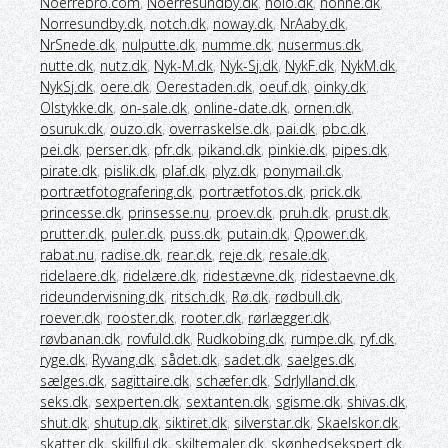
Noerrebro.com
,
Noerresundby.dk
,
nolo.dk
,
nonne.dk
,
Norresundby.dk
,
notch.dk
,
noway.dk
,
NrAaby.dk
,
NrSnede.dk
,
nulputte.dk
,
numme.dk
,
nusermus.dk
,
nutte.dk
,
nutz.dk
,
Nyk-M.dk
,
Nyk-Sj.dk
,
NykF.dk
,
NykM.dk
,
NykSj.dk
,
oere.dk
,
Oerestaden.dk
,
oeuf.dk
,
oinky.dk
,
Olstykke.dk
,
on-sale.dk
,
online-date.dk
,
ornen.dk
,
osuruk.dk
,
ouzo.dk
,
overraskelse.dk
,
pai.dk
,
pbc.dk
,
pei.dk
,
perser.dk
,
pfr.dk
,
pikand.dk
,
pinkie.dk
,
pipes.dk
,
pirate.dk
,
pislik.dk
,
plaf.dk
,
plyz.dk
,
ponymail.dk
,
portrætfotografering.dk
,
portrætfotos.dk
,
prick.dk
,
princesse.dk
,
prinsesse.nu
,
proev.dk
,
pruh.dk
,
prust.dk
,
prutter.dk
,
puler.dk
,
puss.dk
,
putain.dk
,
Qpower.dk
,
rabat.nu
,
radise.dk
,
rear.dk
,
reje.dk
,
resale.dk
,
ridelaere.dk
,
ridelære.dk
,
ridestævne.dk
,
ridestaevne.dk
,
rideundervisning.dk
,
ritsch.dk
,
Rø.dk
,
rødbull.dk
,
roever.dk
,
rooster.dk
,
rooter.dk
,
rørlægger.dk
,
røvbanan.dk
,
rovfuld.dk
,
Rudkobing.dk
,
rumpe.dk
,
ryf.dk
,
ryge.dk
,
Ryvang.dk
,
sådet.dk
,
sadet.dk
,
saelges.dk
,
sælges.dk
,
sagittaire.dk
,
schæfer.dk
,
SdrJylland.dk
,
seks.dk
,
sexperten.dk
,
sextanten.dk
,
sgisme.dk
,
shivas.dk
,
shut.dk
,
shutup.dk
,
siktiret.dk
,
silverstar.dk
,
Skaelskor.dk
,
skatter.dk
,
skillful.dk
,
skiltemaler.dk
,
skønhedsekspert.dk
,