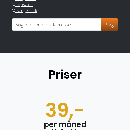
@hopsa.dk
@swingere.dk
Søg
Priser
39,-
per måned